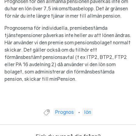
Prognosen för den allmänna pensionen påverkas inte om
du har en lön över 7,5 inkomstbasbelopp. Det är gränsen
för när du inte längre tjänar in mer till allmän pension.
Prognoserna för individuella, premiebestämda
tjänstepensioner påverkas inte heller av att lönen ändras.
Här använder vi den premie som pensionsbolaget normalt
skickar. Det gäller också om du tillhör ett
förmånsbestämt pensionsavtal (t ex ITP2, BTP2, FTP2
eller PA 16 avdelning 2) då använder vi den lön som
bolaget, som administrerar din förmånsbestämda
pension, skickar till minPension.
Guide taggad med:
Prognos
lön