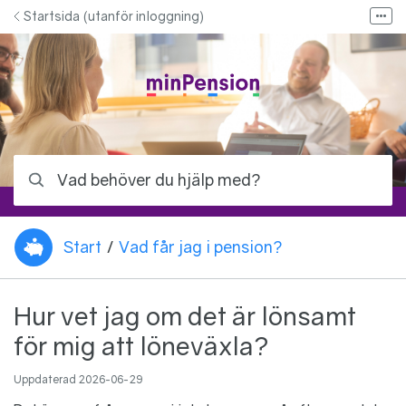
Hoppa till innehåll
Startsida (utanför inloggning)
Fler
Bloggen - Allt om pension
Kontakta oss
Kontakta ditt pensionsbolag
Logga in på minPension
Vad behöver du hjälp med?
Start
/
Vad får jag i pension?
Du är här:
Hur vet jag om det är lönsamt
för mig att löneväxla?
Uppdaterad
2026-06-29