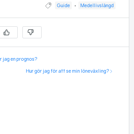
Guide taggad med:
Guide
Medellivslängd
ör jag en prognos?
Nästa:
Hur gör jag för att se min löneväxling?