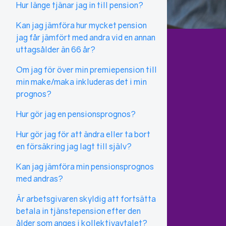
Hur länge tjänar jag in till pension?
Kan jag jämföra hur mycket pension
jag får jämfört med andra vid en annan
uttagsålder än 66 år?
Om jag för över min premiepension till
min make/maka inkluderas det i min
prognos?
Hur gör jag en pensionsprognos?
Hur gör jag för att ändra eller ta bort
en försäkring jag lagt till själv?
Kan jag jämföra min pensionsprognos
med andras?
Är arbetsgivaren skyldig att fortsätta
betala in tjänstepension efter den
ålder som anges i kollektivavtalet?