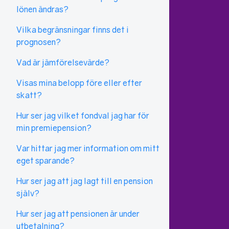
lönen ändras?
Vilka begränsningar finns det i
prognosen?
Vad är jämförelsevärde?
Visas mina belopp före eller efter
skatt?
Hur ser jag vilket fondval jag har för
min premiepension?
Var hittar jag mer information om mitt
eget sparande?
Hur ser jag att jag lagt till en pension
själv?
Hur ser jag att pensionen är under
utbetalning?