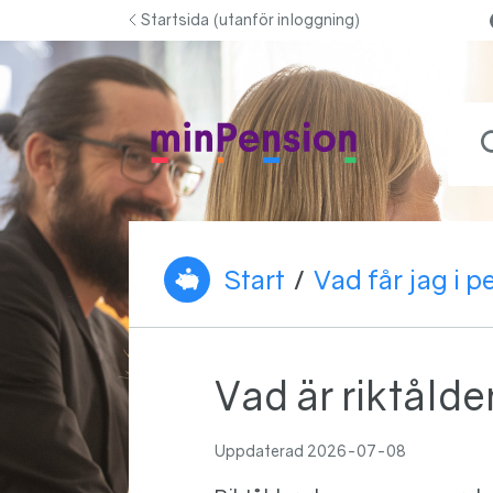
Hoppa till innehåll
Startsida (utanför inloggning)
Vad b
Start
/
Vad får jag i 
Du är här:
Vad är riktålde
Uppdaterad
2026-07-08