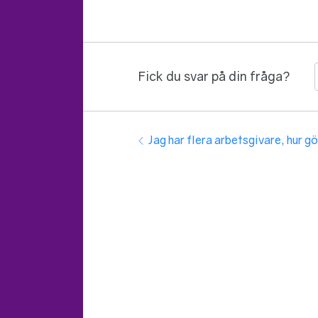
Fick du svar på din fråga?
Guidenavigering
Föregående:
Jag har flera arbetsgivare, hur g