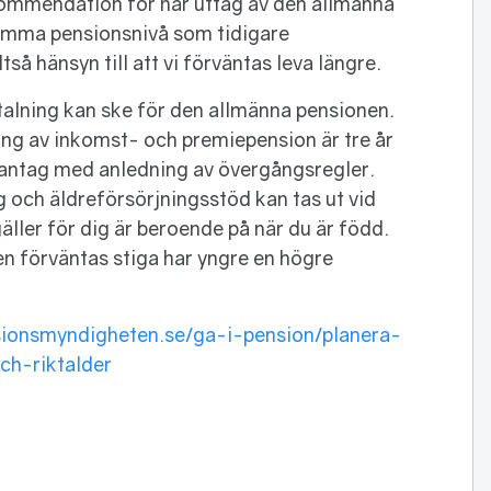
kommendation för när uttag av den allmänna
samma pensionsnivå som tidigare
ltså hänsyn till att vi förväntas leva längre.
talning kan ske för den allmänna pensionen.
ing av inkomst- och premiepension är tre år
dantag med anledning av övergångsregler.
 och äldreförsörjningsstöd kan tas ut vid
äller för dig är beroende på när du är född.
 förväntas stiga har yngre en högre
ionsmyndigheten.se/ga-i-pension/planera-
ch-riktalder