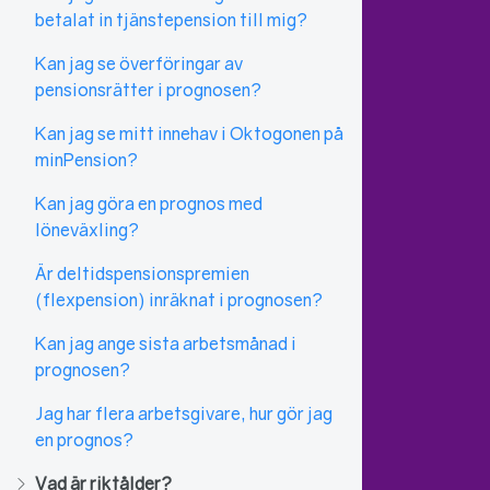
betalat in tjänstepension till mig?
Kan jag se överföringar av
pensionsrätter i prognosen?
Kan jag se mitt innehav i Oktogonen på
minPension?
Kan jag göra en prognos med
löneväxling?
Är deltidspensionspremien
(flexpension) inräknat i prognosen?
Kan jag ange sista arbetsmånad i
prognosen?
Jag har flera arbetsgivare, hur gör jag
en prognos?
Vad är riktålder?