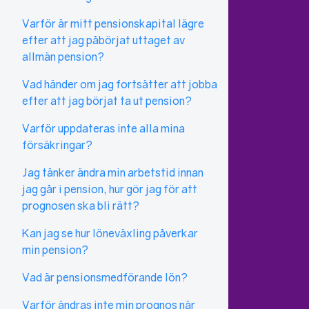
Varför är mitt pensionskapital lägre
efter att jag påbörjat uttaget av
allmän pension?
Vad händer om jag fortsätter att jobba
efter att jag börjat ta ut pension?
Varför uppdateras inte alla mina
försäkringar?
Jag tänker ändra min arbetstid innan
jag går i pension, hur gör jag för att
prognosen ska bli rätt?
Kan jag se hur löneväxling påverkar
min pension?
Vad är pensionsmedförande lön?
Varför ändras inte min prognos när