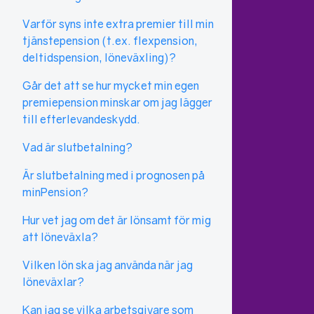
Varför syns inte extra premier till min
tjänstepension (t.ex. flexpension,
deltidspension, löneväxling)?
Går det att se hur mycket min egen
premiepension minskar om jag lägger
till efterlevandeskydd.
Vad är slutbetalning?
Är slutbetalning med i prognosen på
minPension?
Hur vet jag om det är lönsamt för mig
att löneväxla?
Vilken lön ska jag använda när jag
löneväxlar?
Kan jag se vilka arbetsgivare som