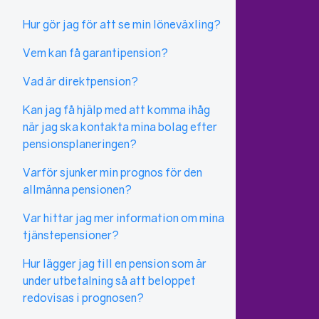
Hur gör jag för att se min löneväxling?
Vem kan få garantipension?
Vad är direktpension?
Kan jag få hjälp med att komma ihåg
när jag ska kontakta mina bolag efter
pensionsplaneringen?
Varför sjunker min prognos för den
allmänna pensionen?
Var hittar jag mer information om mina
tjänstepensioner?
Hur lägger jag till en pension som är
under utbetalning så att beloppet
redovisas i prognosen?