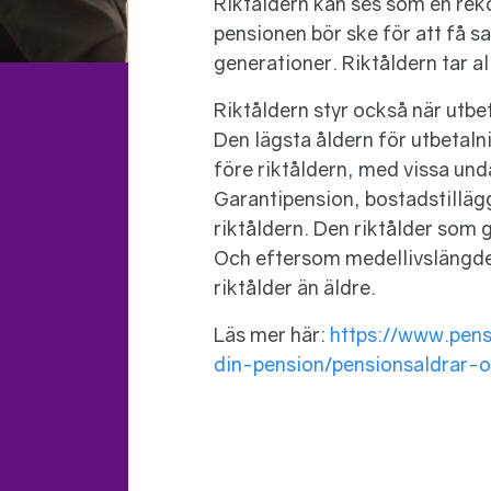
Riktåldern kan ses som en re
pensionen bör ske för att få 
generationer. Riktåldern tar al
Riktåldern styr också när utbe
Den lägsta åldern för utbetaln
före riktåldern, med vissa un
Garantipension, bostadstillägg
riktåldern. Den riktålder som g
Och eftersom medellivslängden
riktålder än äldre.
Läs mer här:
https://www.pens
din-pension/pensionsaldrar-o