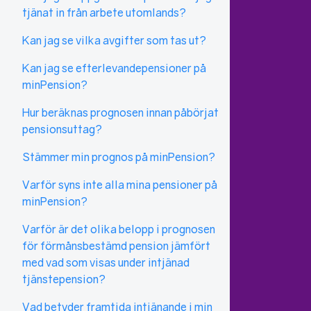
tjänat in från arbete utomlands?
Kan jag se vilka avgifter som tas ut?
Kan jag se efterlevandepensioner på
minPension?
Hur beräknas prognosen innan påbörjat
pensionsuttag?
Stämmer min prognos på minPension?
Varför syns inte alla mina pensioner på
minPension?
Varför är det olika belopp i prognosen
för förmånsbestämd pension jämfört
med vad som visas under intjänad
tjänstepension?
Vad betyder framtida intjänande i min