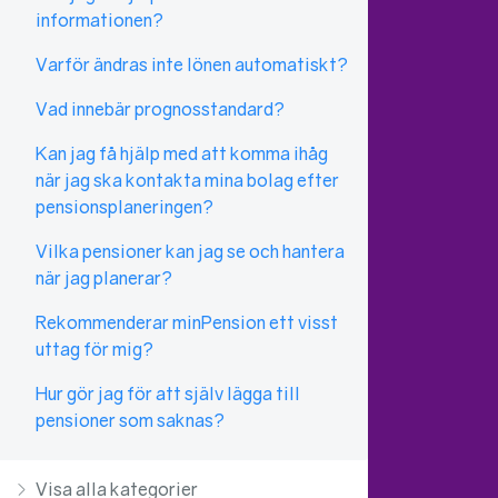
informationen?
Varför ändras inte lönen automatiskt?
Vad innebär prognosstandard?
Kan jag få hjälp med att komma ihåg
när jag ska kontakta mina bolag efter
pensionsplaneringen?
Vilka pensioner kan jag se och hantera
när jag planerar?
Rekommenderar minPension ett visst
uttag för mig?
Hur gör jag för att själv lägga till
pensioner som saknas?
Visa alla kategorier