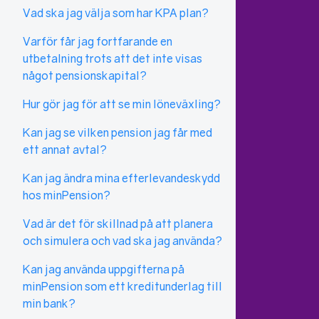
Vad ska jag välja som har KPA plan?
Varför får jag fortfarande en
utbetalning trots att det inte visas
något pensionskapital?
Hur gör jag för att se min löneväxling?
Kan jag se vilken pension jag får med
ett annat avtal?
Kan jag ändra mina efterlevandeskydd
hos minPension?
Vad är det för skillnad på att planera
och simulera och vad ska jag använda?
Kan jag använda uppgifterna på
minPension som ett kreditunderlag till
min bank?