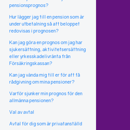
pensionsprognos?
Hur lägger jag till en pension som är
under utbetalning så att beloppet
redovisas i prognosen?
Kan jag göra en prognos om jag har
sjukersättning, aktivitetsersättning
eller yrkesskadelivränta från
Försäkringskassan?
Kan jag vända mig till er för att få
rådgivning om mina pensioner?
Varför sjunker min prognos för den
allmänna pensionen?
Val av avtal
Avtal för dig som är privatanställd