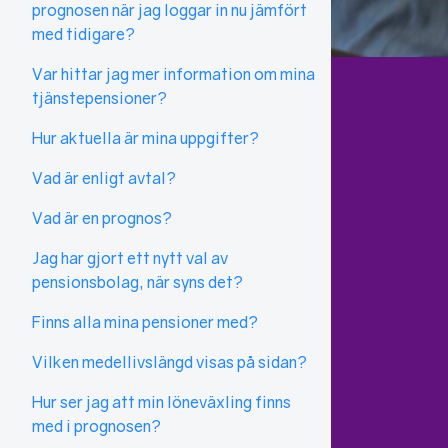
prognosen när jag loggar in nu jämfört
med tidigare?
Var hittar jag mer information om mina
tjänstepensioner?
Hur aktuella är mina uppgifter?
Vad är enligt avtal?
Vad är en prognos?
Jag har gjort ett nytt val av
pensionsbolag, när syns det?
Finns alla mina pensioner med?
Vilken medellivslängd visas på sidan?
Hur ser jag att min löneväxling finns
med i prognosen?