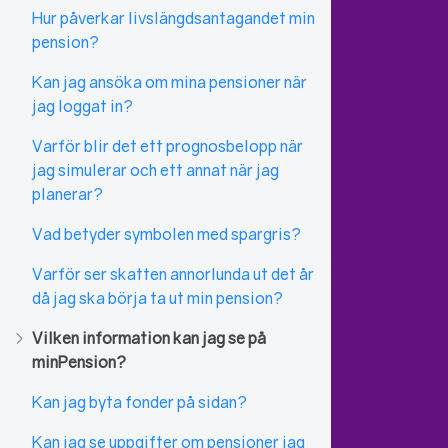
Hur påverkar livslängdsantagandet min
pension?
Kan jag ansöka om mina pensioner när
jag loggat in?
Varför blir det ett prognosbelopp när
jag simulerar och ett annat när jag
planerar?
Vad betyder symbolen med spargris?
Varför ser skatten annorlunda ut det år
då jag ska börja ta ut min pension?
Vilken information kan jag se på
minPension?
Kan jag byta fonder på sidan?
Kan jag se uppgifter om pensioner jag