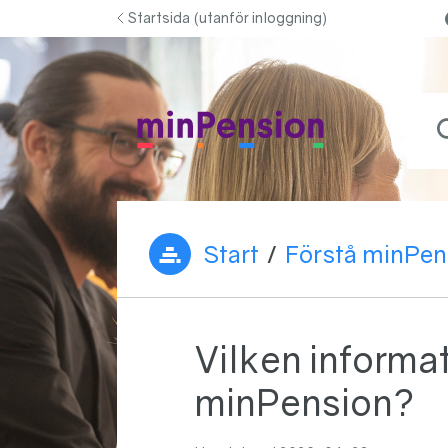
Hoppa till innehåll
Startsida (utanför inloggning)
Vad b
Start
/
Förstå minPen
Du är här:
Vilken informat
minPension?