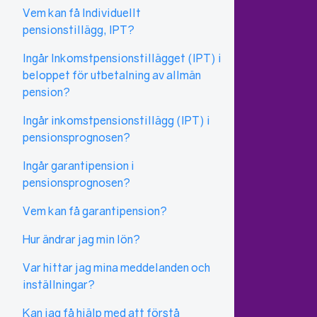
Vem kan få Individuellt
pensionstillägg, IPT?
Ingår Inkomstpensionstillägget (IPT) i
beloppet för utbetalning av allmän
pension?
Ingår inkomstpensionstillägg (IPT) i
pensionsprognosen?
Ingår garantipension i
pensionsprognosen?
Vem kan få garantipension?
Hur ändrar jag min lön?
Var hittar jag mina meddelanden och
inställningar?
Kan jag få hjälp med att förstå