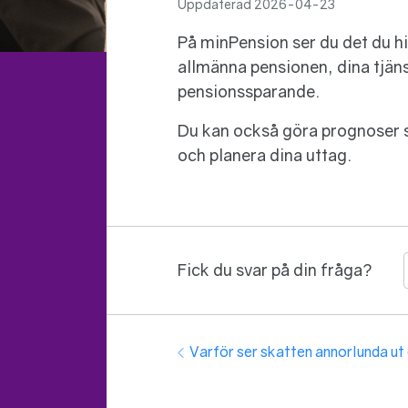
Uppdaterad
2026-04-23
På minPension ser du det du hitt
allmänna pensionen, dina tjäns
pensionssparande.
Du kan också göra prognoser s
och planera dina uttag.
Fick du svar på din fråga?
Guidenavigering
Föregående:
Varför ser skatten annorlunda ut 