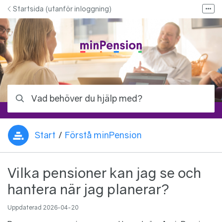
Hoppa till innehåll
Startsida (utanför inloggning)
Fler
Bloggen - Allt om pension
Kontakta oss
Kontakta ditt pensionsbolag
Logga in på minPension
Vad behöver du hjälp med?
Start
/
Förstå minPension
Du är här:
Vilka pensioner kan jag se och
hantera när jag planerar?
Uppdaterad
2026-04-20