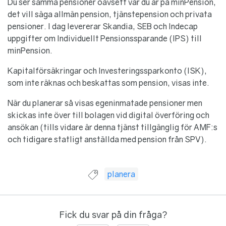
Du ser samma pensioner oavsett var du är på minPension,
det vill säga allmän pension, tjänstepension och privata
pensioner. I dag levererar Skandia, SEB och Indecap
uppgifter om Individuellt Pensionssparande (IPS) till
minPension.
Kapitalförsäkringar och Investeringssparkonto (ISK),
som inte räknas och beskattas som pension, visas inte.
När du planerar så visas egeninmatade pensioner men
skickas inte över till bolagen vid digital överföring och
ansökan (tills vidare är denna tjänst tillgänglig för AMF:s
och tidigare statligt anställda med pension från SPV).
Guide taggad med:
planera
Fick du svar på din fråga?