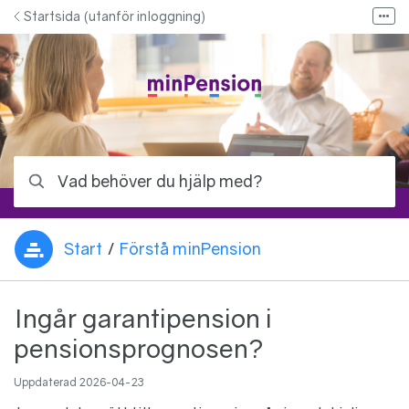
Hoppa till innehåll
Startsida (utanför inloggning)
Fler
Bloggen - Allt om pension
Kontakta oss
Kontakta ditt pensionsbolag
Logga in på minPension
Vad behöver du hjälp med?
Start
/
Förstå minPension
Du är här:
Ingår garantipension i
pensionsprognosen?
Uppdaterad
2026-04-23