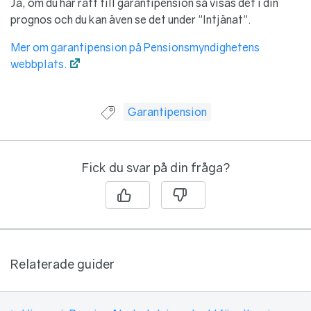
Ja, om du har rätt till garantipension så visas det i din
prognos och du kan även se det under "Intjänat".
Mer om garantipension på Pensionsmyndighetens
webbplats.
Guide taggad med:
Garantipension
Fick du svar på din fråga?
Relaterade guider