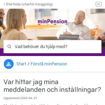
Hoppa till innehåll
Startsida (utanför inloggning)
Fler
Bloggen - Allt om pension
Kontakta oss
Kontakta ditt pensionsbolag
Logga in på minPension
Vad behöver du hjälp med?
Start
/
Förstå minPension
Du är här:
Var hittar jag mina
meddelanden och inställningar?
Uppdaterad
2026-04-21