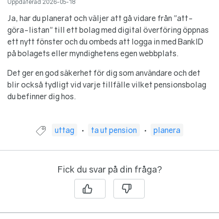
Uppdaterad
2026-05-18
Ja, har du planerat och väljer att gå vidare från "att-
göra-listan" till ett bolag med digital överföring öppnas
ett nytt fönster och du ombeds att logga in med BankID
på bolagets eller myndighetens egen webbplats.
Det ger en god säkerhet för dig som användare och det
blir också tydligt vid varje tillfälle vilket pensionsbolag
du befinner dig hos.
Guide taggad med:
uttag
ta ut pension
planera
Fick du svar på din fråga?