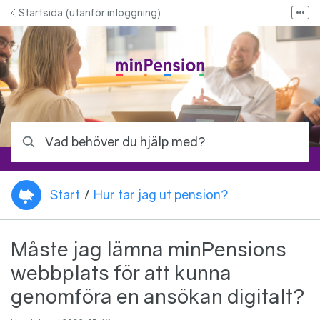
Hoppa till innehåll
Startsida (utanför inloggning)
Fler
Bloggen - Allt om pension
Kontakta oss
Kontakta ditt pensionsbolag
Logga in på minPension
Vad behöver du hjälp med?
Start
/
Hur tar jag ut pension?
Du är här:
Måste jag lämna minPensions
webbplats för att kunna
genomföra en ansökan digitalt?