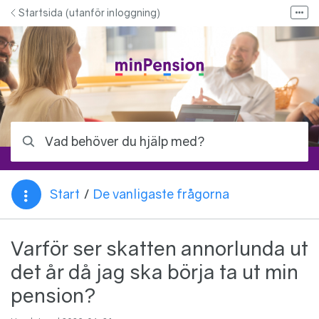
Hoppa till innehåll
Startsida (utanför inloggning)
Fler
Bloggen - Allt om pension
Kontakta oss
Kontakta ditt pensionsbolag
Logga in på minPension
Vad behöver du hjälp med?
Start
/
De vanligaste frågorna
Du är här:
Varför ser skatten annorlunda ut
det år då jag ska börja ta ut min
pension?