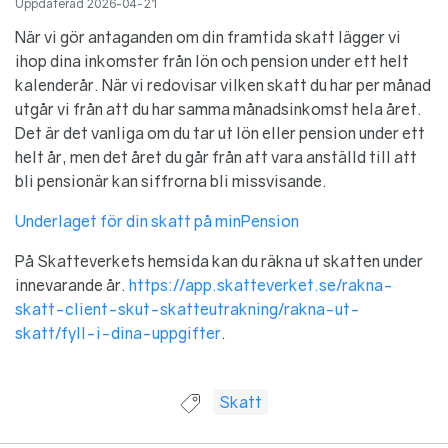
Uppdaterad
2026-04-21
När vi gör antaganden om din framtida skatt lägger vi
ihop dina inkomster från lön och pension under ett helt
kalenderår. När vi redovisar vilken skatt du har per månad
utgår vi från att du har samma månadsinkomst hela året.
Det är det vanliga om du tar ut lön eller pension under ett
helt år, men det året du går från att vara anställd till att
bli pensionär kan siffrorna bli missvisande.
Underlaget för din skatt på minPension
På Skatteverkets hemsida kan du räkna ut skatten under
innevarande år.
https://app.skatteverket.se/rakna-
skatt-client-skut-skatteutrakning/rakna-ut-
skatt/fyll-i-dina-uppgifter
.
Guide taggad med:
Skatt