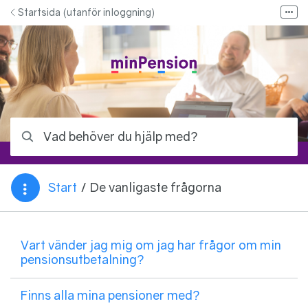
Hoppa till innehåll
Startsida (utanför inloggning)
Fler
Bloggen - Allt om pension
Kontakta oss
Kontakta ditt pensionsbolag
Logga in på minPension
Vad behöver du hjälp med?
Start
/
De vanligaste frågorna
Du är här:
Vart vänder jag mig om jag har frågor om min
pensionsutbetalning?
Finns alla mina pensioner med?