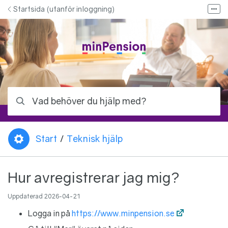
Hoppa till innehåll
Startsida (utanför inloggning)
Fler
Bloggen - Allt om pension
Kontakta oss
Kontakta ditt pensionsbolag
Logga in på minPension
Vad behöver du hjälp med?
Start
/
Teknisk hjälp
Du är här:
Hur avregistrerar jag mig?
Uppdaterad
2026-04-21
Logga in på
https://www.minpension.se