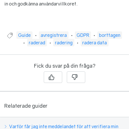
in och godkänna användarvillkoret.
Guide taggad med:
Guide
avregistrera
GDPR
borttagen
raderad
radering
radera data
Fick du svar på din fråga?
Relaterade guider
Varför får jag inte meddelandet för att verifiera min